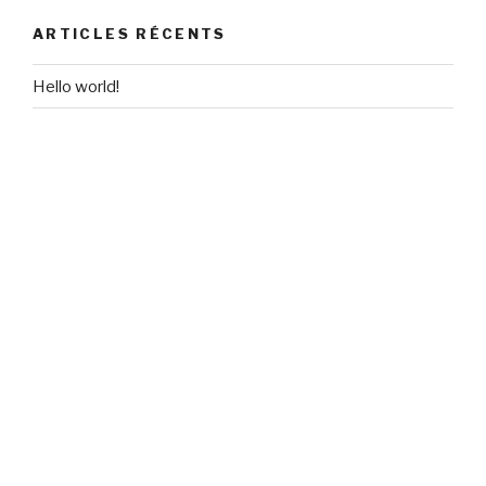
ARTICLES RÉCENTS
Hello world!
COMMENTAIRES RÉCENTS
A WordPress Commenter
dans
Hello world!
ARCHIVES
mai 2017
CATÉGORIES